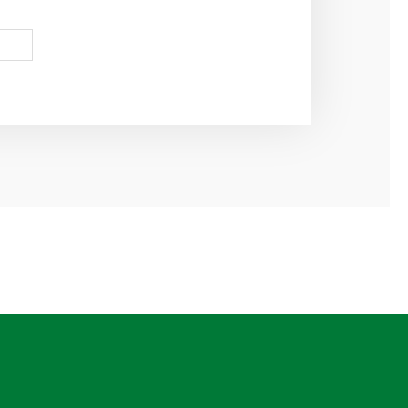
得到妥善保护。