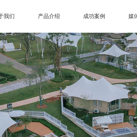
于我们
产品介绍
成功案例
媒