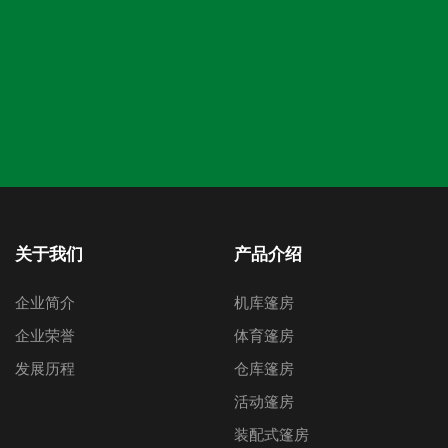
关于我们
产品介绍
企业简介
机库篷房
企业荣誉
体育篷房
发展历程
仓库篷房
活动篷房
装配式篷房