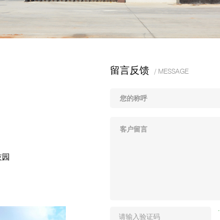
留言反馈
/ MESSAGE
技园