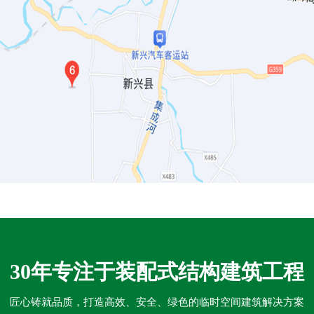
30年专注于装配式结构建筑工程
匠心铸就品质，打造高效、安全、绿色的临时空间建筑解决方案