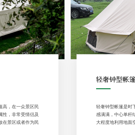
轻奢钟型帐
值高，在一众景区民
轻奢钟型帐篷是时
属性，非常受情侣及
感满满，中心单杆
放在景区或者作为民
大程度地利用地面